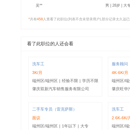
吴**
男 | 28岁 | 大专
*
共有
458
人查看了此职位(列表不含未登录用户),部分记录太久远已
梁**
男 | 26岁 | 中专
陈**
男 | 31岁 | 初
看了此职位的人还会看
谢**
男 | 29岁 | 高
梁**
男 | 36岁 | 初中
洗车工
服务顾问
3K/月
4K-6K/月
彭**
男 | 29岁 | 中专
端州区/端州区
|
经验不限
|
学历不限
端州区/端
肇庆双新汽车销售服务有限公司
肇庆旺华
陈**
男 | 25岁 | 大专
黎**
男 | 44岁 | 高
二手车专员（雷克萨斯）
洗车工
面议
2.6K-6K/
何**
男 | 37岁 | 大专
端州区/端州区
|
1年以下
|
大专
端州区/端