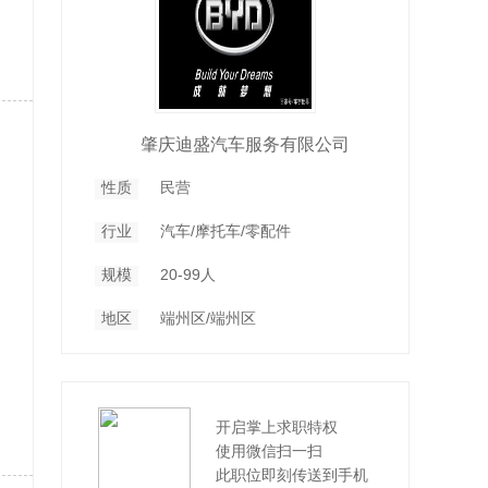
肇庆迪盛汽车服务有限公司
性质
民营
行业
汽车/摩托车/零配件
规模
20-99人
地区
端州区/端州区
开启掌上求职特权
使用微信扫一扫
此职位即刻传送到手机