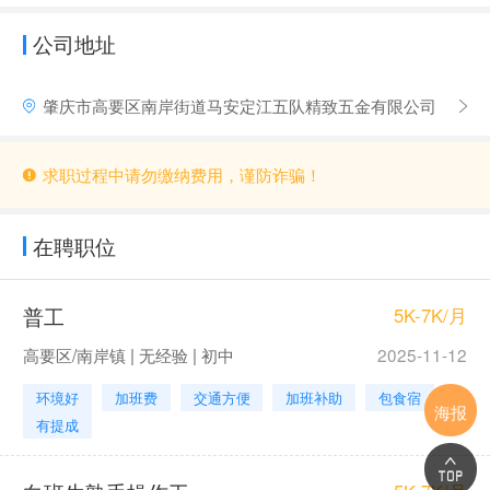
公司地址
肇庆市高要区南岸街道马安定江五队精致五金有限公司
求职过程中请勿缴纳费用，谨防诈骗！
在聘职位
普工
5K-7K/月
高要区/南岸镇 | 无经验 | 初中
2025-11-12
环境好
加班费
交通方便
加班补助
包食宿
海报
有提成